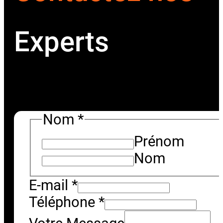
Experts
Besoin d'un devis per
Nom
*
Prénom
Nom
E-mail
*
Téléphone
*
Nom