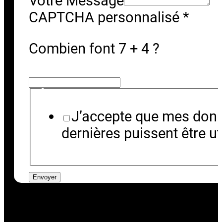
Votre Message
Votre
CAPTCHA personnalisé
*
E-
mail
Combien font 7 + 4 ?
J’accepte que mes donné
dernières puissent être ut
Envoyer